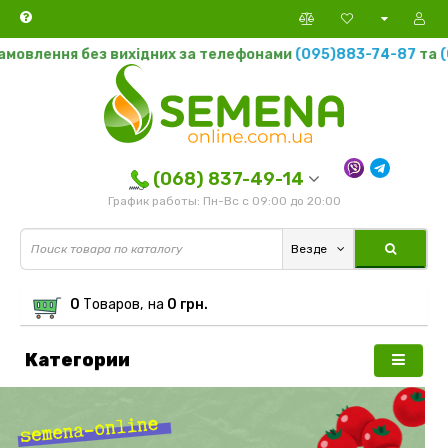
ез вихідних за телефонами
(095)883-74-87
та
(068)837-49
(068) 837-49-14
График работы: Пн-Вс с 09:00 до 20:00
Везде
0
Tоваров,
на
0 грн.
Категории