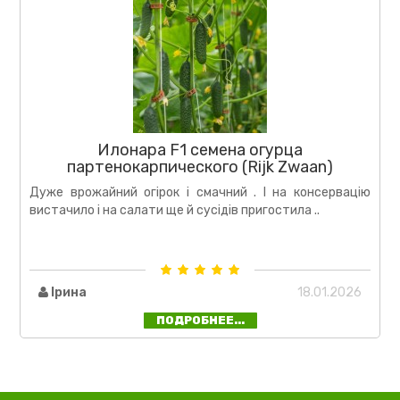
Илонара F1 семена огурца
партенокарпического (Rijk Zwaan)
Дуже врожайний огірок і смачний . І на консервацію
вистачило і на салати ще й сусідів пригостила ..
Ірина
18.01.2026
ПОДРОБНЕЕ...