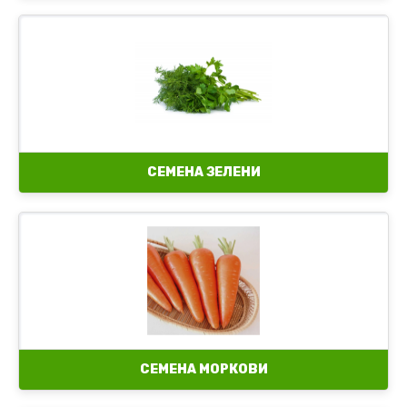
Другие семена зеленые
Семена аниса
Семена базилика
Семена бораго – огуречная трава
Семена кориандра (кинзы)
Семена лекарственных трав
Семена майорана (орегано)
Семена мелиссы
СЕМЕНА ЗЕЛЕНИ
Семена монарды (бергамота)
Семена мяты
СЕМЕНА МОРКОВИ