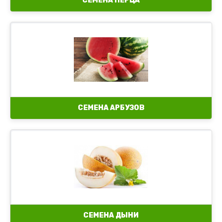
СЕМЕНА ПЕРЦА
Семена арбуза с желтой мякотью
Семена арбуза с красной мякотью
Семена бессемянного арбуза
СЕМЕНА АРБУЗОВ
СЕМЕНА ДЫНИ