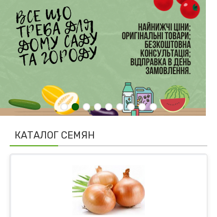
КАТАЛОГ CЕМЯН
Лук севок
Семена лука на перо
Семена лука порей
Семена лука шнит
Семена озимого лука
Семена репчатого лука