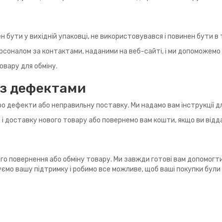
н бути у вихідній упаковці, не використовувався і повинен бути в т
соналом за контактами, наданими на веб-сайті, і ми допоможемо 
вару для обміну.
 з дефектами
ро дефекти або неправильну поставку. Ми надамо вам інструкції д
і доставку нового товару або повернемо вам кошти, якщо ви від
о повернення або обміну товару. Ми завжди готові вам допомогти т
інуємо вашу підтримку і робимо все можливе, щоб ваші покупки бул