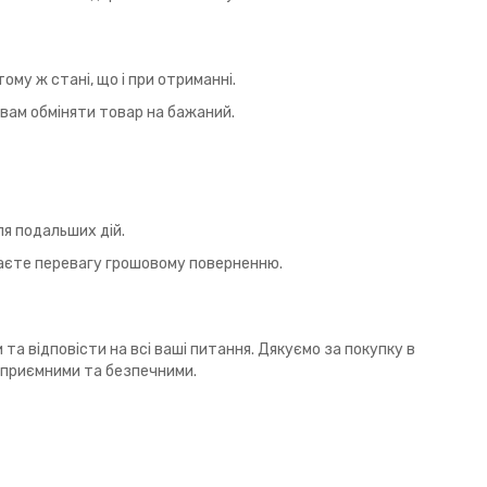
ому ж стані, що і при отриманні.
вам обміняти товар на бажаний.
ля подальших дій.
даєте перевагу грошовому поверненню.
а відповісти на всі ваші питання. Дякуємо за покупку в
и приємними та безпечними.