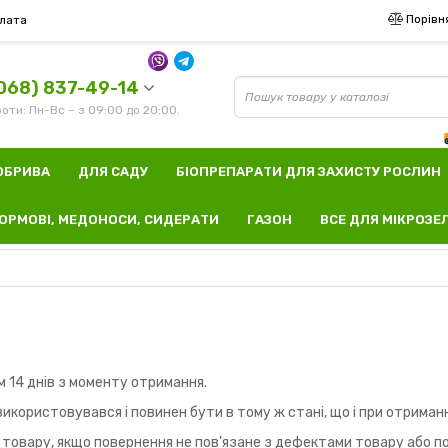
Порівн
лата
068) 837-49-14
оти: Пн-Вс – з 09:00 до 20:00.
ОБРИВА
ДЛЯ САДУ
БІОПРЕПАРАТИ ДЛЯ ЗАХИСТУ РОСЛИН
ОРМОВІ, МЕДОНОСИ, СИДЕРАТИ
ГАЗОН
ВСЕ ДЛЯ МІКРОЗЕ
 14 днів з моменту отримання.
використовувався і повинен бути в тому ж стані, що і при отриманн
товару, якщо повернення не пов'язане з дефектами товару або п