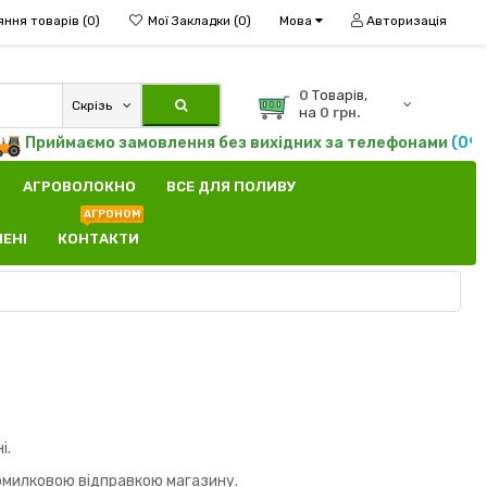
яння товарів (0)
Мої Закладки (0)
Мова
Авторизація
0
Tоварів,
Скрізь
на
0 грн.
Приймаємо замовлення без вихідних за телефонами
(095)8
АГРОВОЛОКНО
ВСЕ ДЛЯ ПОЛИВУ
АГРОНОМ
ЛЕНІ
КОНТАКТИ
і.
омилковою відправкою магазину.