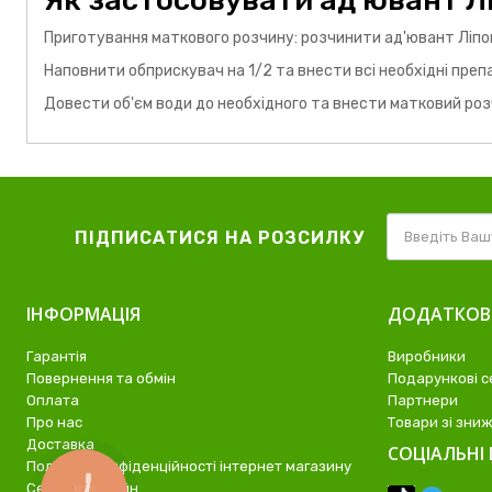
Як застосовувати ад'ювант Л
Приготування маткового розчину: розчинити ад'ювант Ліпомак
Наповнити обприскувач на 1/2 та внести всі необхідні преп
Довести об'єм води до необхідного та внести матковий роз
ПІДПИСАТИСЯ НА РОЗСИЛКУ
ІНФОРМАЦІЯ
ДОДАТКО
Гарантія
Виробники
Повернення та обмін
Подарункові с
Оплата
Партнери
Про нас
Товари зі зни
Доставка
СОЦІАЛЬНІ 
Політика конфіденційності інтернет магазину
Семена Онлайн
КНОПКА