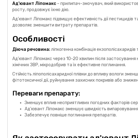
Ад'ювант Ліпомакс
– прилипач-змочувач, який використову
росту, продовжує їхню дію.
Ад'ювант Ліпомакс підвищує ефективність дії пестицидів т
дозволяє зменшити витрату препаратів.
Особливості
Діюча речовина:
ліпкогенна комбінація екзополісахаридів 
Ад'ювант Ліпомакс через 10-20 хвилин після застосування н
хімічних ЗВР, мікродобрив та їх ефективне поглинання.
Стійкість ліпополісахаридної плівки до впливу вологи змен
фітотоксичної дії, руйнування захисних покривів або знижен
Переваги препарату:
Зменшує вплив несприятливих погодних факторів се
Ад'ювант Ліпомакс зменшує швидкість випаровування
Забезпечує повніше поглинання препаратів.