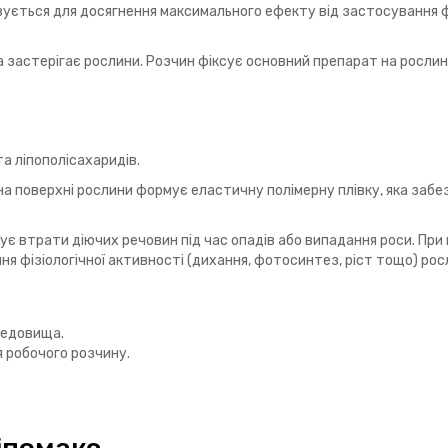
ється для досягнення максимального ефекту від застосування фун
а застерігає рослини. Розчин фіксує основний препарат на рослин
та ліпополісахаридів.
а поверхні рослини формує еластичну полімерну плівку, яка забез
шує втрати діючих речовин під час опадів або випадання роси. Пр
ня фізіологічної активності (дихання, фотосинтез, ріст тощо) рос
редовища.
 робочого розчину.