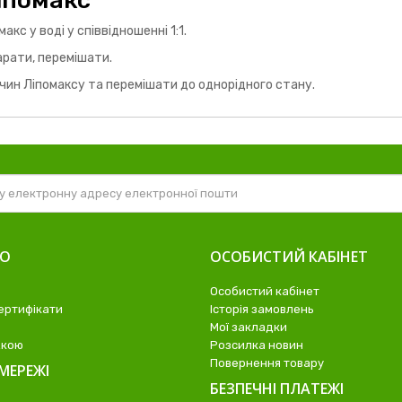
іпомакс
с у воді у співвідношенні 1:1.
арати, перемішати.
чин Ліпомаксу та перемішати до однорідного стану.
ВО
ОСОБИСТИЙ КАБІНЕТ
Особистий кабінет
ертифікати
Історія замовлень
Мої закладки
жкою
Розсилка новин
Повернення товару
МЕРЕЖІ
БЕЗПЕЧНІ ПЛАТЕЖІ