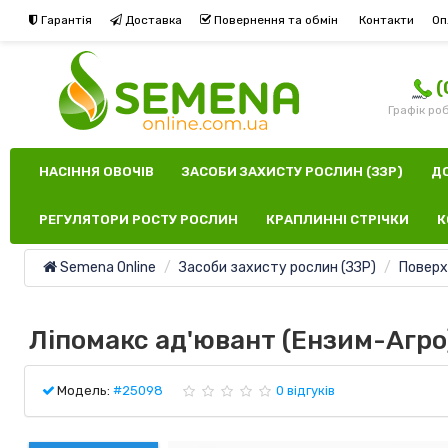
Гарантія
Доставка
Повернення та обмін
Контакти
Оп
(
Графік роб
НАСІННЯ ОВОЧІВ
ЗАСОБИ ЗАХИСТУ РОСЛИН (ЗЗР)
Д
РЕГУЛЯТОРИ РОСТУ РОСЛИН
КРАПЛИННІ СТРІЧКИ
К
Semena Online
Засоби захисту рослин (ЗЗР)
Поверх
Ліпомакс ад'ювант (Ензим-Агро
Модель:
#25098
0 відгуків