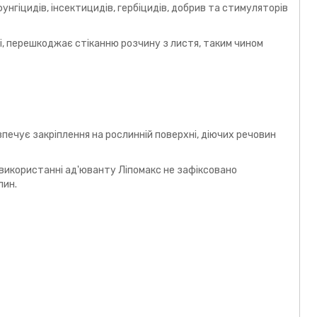
гіцидів, інсектицидів, гербіцидів, добрив та стимуляторів
і, перешкоджає стіканню розчину з листя, таким чином
печує закріплення на рослинній поверхні, діючих речовин
и використанні ад'юванту Ліпомакс не зафіксовано
лин.