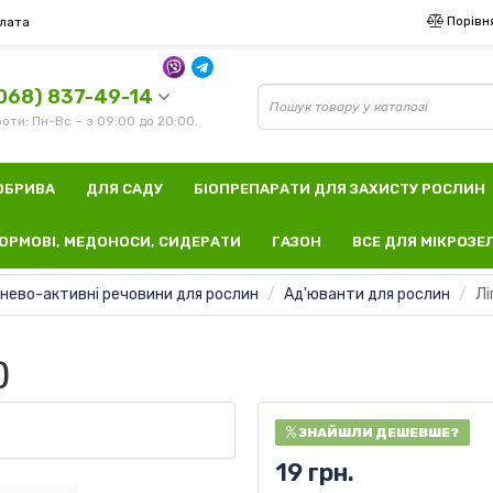
Порівн
лата
068) 837-49-14
оти: Пн-Вс – з 09:00 до 20:00.
ОБРИВА
ДЛЯ САДУ
БІОПРЕПАРАТИ ДЛЯ ЗАХИСТУ РОСЛИН
ОРМОВІ, МЕДОНОСИ, СИДЕРАТИ
ГАЗОН
ВСЕ ДЛЯ МІКРОЗЕ
нево-активні речовини для рослин
Ад'юванти для рослин
Лі
)
ЗНАЙШЛИ ДЕШЕВШЕ?
19 грн.