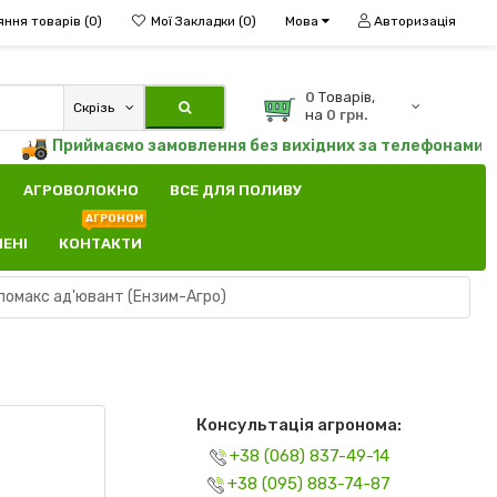
яння товарів (0)
Мої Закладки (0)
Мова
Авторизація
0
Tоварів,
Скрізь
на
0 грн.
Приймаємо замовлення без вихідних за телефонами
(095
АГРОВОЛОКНО
ВСЕ ДЛЯ ПОЛИВУ
АГРОНОМ
ЛЕНІ
КОНТАКТИ
помакс ад'ювант (Ензим-Агро)
Консультація агронома:
+38 (068) 837-49-14
+38 (095) 883-74-87