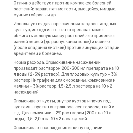
Отлично действует против комплекса болезней
растений: парши, пятнистости, вьющейся, милдью,
мучнистой росы и др.
Используется для опрыскивания плодово-ягодных
культур, исходя из того, что препарат может
обжигать зеленую массу растений, его применяют
ранней весной (до распускания почек) и осенью
(после опадания листьев) против зимующих стадий
вредителей и болезней.
Норма расхода: Опрыскивание насаждений
производят раствором 200-300 мл препарата на 10
л воды (2-3% раствор). Для плодовых культур – 3%
раствор Нитрафена для смородины, крыжовника и
малины – 3% раствор, 1,5-2,5 л раствора на 10 м2
насаждений.
Опрыскивают кусты, внутри кустов и почву под
кустами - против антракноза, септориоза, тлей и
т.д. Для земляники – 2% раствором (200 г на 10 л
воды), 1,5-2,0 л на 10 м2 насаждений.
Опрыскивают насаждение и почву под ними –