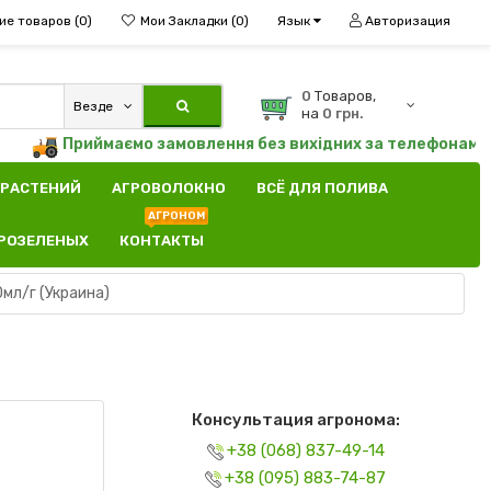
ие товаров (0)
Мои Закладки (0)
Язык
Авторизация
0
Tоваров,
Везде
на
0 грн.
Приймаємо замовлення без вихідних за телефонами
(0
 РАСТЕНИЙ
АГРОВОЛОКНО
ВСЁ ДЛЯ ПОЛИВА
АГРОНОМ
КРОЗЕЛЕНЫХ
КОНТАКТЫ
мл/г (Украина)
Консультация агронома:
+38 (068) 837-49-14
+38 (095) 883-74-87