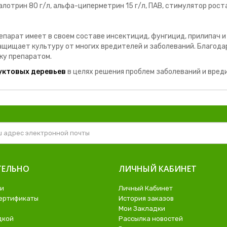
алотрин 80 г/л, альфа-циперметрин 15 г/л, ПАВ, стимулятор рост
епарат имеет в своем составе инсектицид, фунгицид, прилипач и
ащищает культуру от многих вредителей и заболеваний. Благода
ку препаратом.
уктовых деревьев
в целях решения проблем заболеваний и вред
ЕЛЬНО
ЛИЧНЫЙ КАБИНЕТ
ли
Личный Кабинет
ертификаты
История заказов
Мои Закладки
дкой
Рассылка новостей