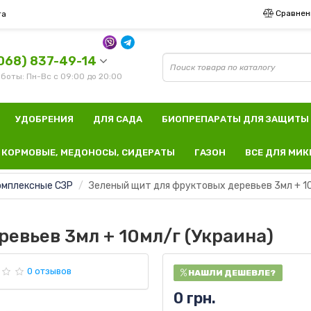
Сравнен
та
068) 837-49-14
боты: Пн-Вс с 09:00 до 20:00
УДОБРЕНИЯ
ДЛЯ САДА
БИОПРЕПАРАТЫ ДЛЯ ЗАЩИТЫ
КОРМОВЫЕ, МЕДОНОСЫ, СИДЕРАТЫ
ГАЗОН
ВСЕ ДЛЯ МИ
омплексные СЗР
Зеленый щит для фруктовых деревьев 3мл + 10
евьев 3мл + 10мл/г (Украина)
0 отзывов
НАШЛИ ДЕШЕВЛЕ?
0 грн.