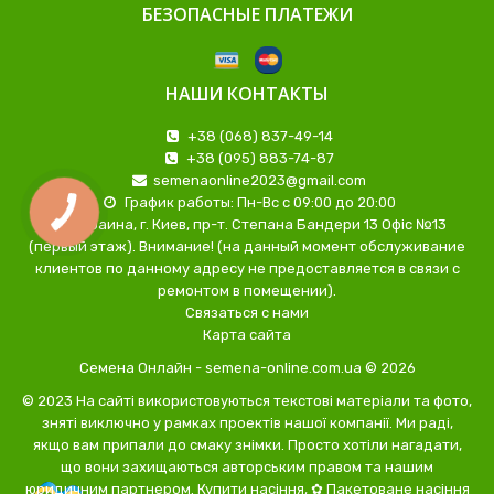
БЕЗОПАСНЫЕ ПЛАТЕЖИ
НАШИ КОНТАКТЫ
+38 (068) 837-49-14
+38 (095) 883-74-87
semenaonline2023@gmail.com
График работы: Пн-Вс с 09:00 до 20:00
Украина, г. Киев, пр-т. Степана Бандери 13 Офіс №13
(первый этаж). Внимание! (на данный момент обслуживание
клиентов по данному адресу не предоставляется в связи с
ремонтом в помещении).
Связаться с нами
Карта сайта
Семена Онлайн - semena-online.com.ua © 2026
© 2023 На сайті використовуються текстові матеріали та фото,
зняті виключно у рамках проектів нашої компанії. Ми раді,
якщо вам припали до смаку знімки. Просто хотіли нагадати,
що вони захищаються авторським правом та нашим
юридичним партнером.
Купити насіння, ✿ Пакетоване насіння