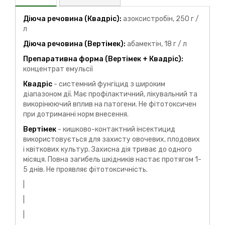
Діюча речовина (Квадріс):
азоксистробін, 250 г /
л
Діюча речовина (Вертімек):
абамектін, 18 г / л
Препаративна форма (Вертімек + Квадріс):
концентрат емульсії
Квадріс
- системний фунгіцид з широким
діапазоном дії. Має профілактичний, лікувальний та
викорінюючий вплив на патогени. Не фітотоксичен
при дотриманні норм внесення.
Вертімек
- кишково-контактний інсектицид
використовується для захисту овочевих, плодових
і квіткових культур. Захисна дія триває до одного
місяця. Повна загибель шкідників настає протягом 1-
5 днів. Не проявляє фітотоксичність.
|
|
|