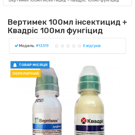
Вертимек 100мл інсектицид + Квадріс 100мл фунгіцид
Вертимек 100мл інсектицид +
Квадріс 100мл фунгіцид
Модель:
#13319
0 відгуків
ТОВАР МІСЯЦЯ
ПОПУЛЯРНИЙ