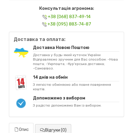
Консультація агронома:
+38 (068) 837-49-14
+38 (095) 883-74-87
Доставка та оплата:
Доставка Новою Поштою
Доставка у будь-який куточок України
Відправляємо зручним для Вас способом: -Нова
пошта; -Укрпошта; -Кур'єрська доставка;
-Самовівоз.
14 днів на обмін
З легкістю обміняємо або повне повернення
коштів.
Допоможемо з вибором
З радістю допоможемо Вам із вибором.
Опис
Відгуки (0)